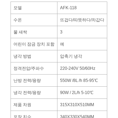
모델
AFK-118
수온
뜨겁다/따뜻하다/차갑다
물 새싹
3
어린이 잠금 장치 포함
예
냉각 방법
압축기 냉각
정격전압/주파수
220-240V 50/60Hz
난방 전력/용량
550W /8L /h 85-95℃
냉각 전력/용량
90W / 2L/h 5-10℃
제품 차원
315X310X510MM
포장 치수
340X330X540MM