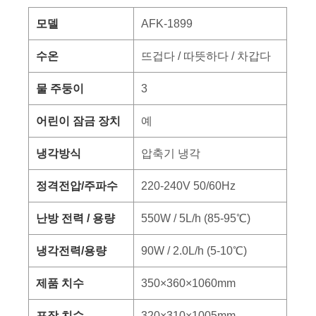
모델
AFK-1899
수온
뜨겁다 / 따뜻하다 / 차갑다
물 주둥이
3
어린이 잠금 장치
예
냉각방식
압축기 냉각
정격전압/주파수
220-240V 50/60Hz
난방 전력 / 용량
550W / 5L/h (85-95℃)
냉각전력/용량
90W / 2.0L/h (5-10℃)
제품 치수
350×360×1060mm
포장 치수
320×310×1005mm