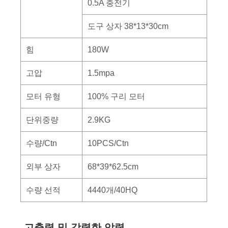
0.5A 충전기
도구 상자 38*13*30cm
힘
180W
고압
1.5mpa
모터 유형
100% 구리 모터
단위중량
2.9KG
수량/Ctn
10PCS/Ctn
외부 상자
68*39*62.5cm
수량 선적
4440개/40HQ
고출력 및 강력한 압력