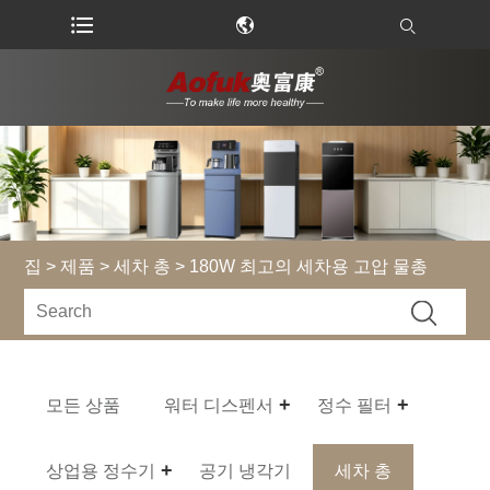
집
>
제품
>
세차 총
> 180W 최고의 세차용 고압 물총
모든 상품
워터 디스펜서
정수 필터
상업용 정수기
공기 냉각기
세차 총